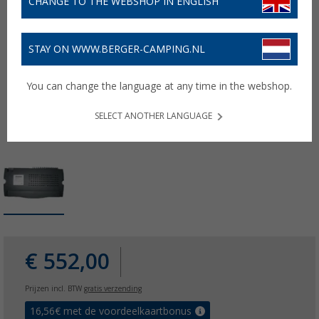
CHANGE TO THE WEBSHOP IN ENGLISH
STAY ON WWW.BERGER-CAMPING.NL
You can change the language at any time in the webshop.
SELECT ANOTHER LANGUAGE
€ 552,00
Prijzen incl. BTW
gratis verzending
16,56
€ met de voordeelkaartbonus