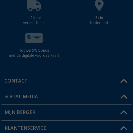
In 24 uur
3x in
verzendklaar
Nederland
Tot wel 5% bonus
met de digitale voordeelkaart
CONTACT
SOCIAL MEDIA
Een vraag?
MIJN BERGER
Winkel vinden
KLANTENSERVICE
Mijn account