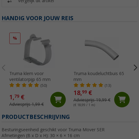
Vergelijk dit artikel
HANDIG VOOR JOUW REIS
%
Truma klem voor
Truma koudeluchtbuis 65
ventilatorpijp 65 mm
mm
(50)
(13)
18,
€
99
1,
€
79
Adviesprijs 19,99 €
Adviesprijs 1,99 €
(€ 18,99 / 1 m)
PRODUCTBESCHRIJVING
Besturingseenheid geschikt voor Truma Mover SER
Afmetingen (B x D x H): 30 × 6 × 16 cm