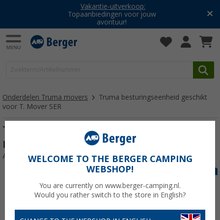
Vakantie-uitverkoop:
Topaanbiedingen voor jouw
avontuur!
Onderdelen Truma movers
Truma besturingseenheid geschikt
voor T. Mover SER
Truma besturingseenheid geschikt voor T.
Mover SER
Artikelnr: 125513
WELCOME TO THE BERGER CAMPING
WEBSHOP!
You are currently on www.berger-camping.nl.
Would you rather switch to the store in English?