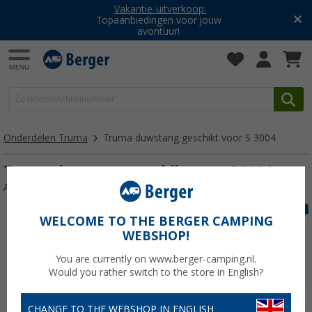
Vakantie-uitverkoop:
Topaanbiedingen voor jouw
avontuur!
Onderdelen Truma
Truma duwstang geschikt voor S 3004
Truma duwstang geschikt voor S 3004
Artikelnr: DruckstangeS3004124423
WELCOME TO THE BERGER CAMPING
WEBSHOP!
You are currently on www.berger-camping.nl.
Would you rather switch to the store in English?
CHANGE TO THE WEBSHOP IN ENGLISH