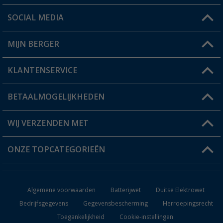
SOCIAL MEDIA
Een vraag?
MIJN BERGER
Winkel vinden
KLANTENSERVICE
Mijn account
Status bestelling
BETAALMOGELIJKHEDEN
FAQ & Contact
Berger voordeelkaart
Verzendinformatie
WIJ VERZENDEN MET
Verlanglijstje
Retourneren
ONZE TOPCATEGORIEËN
Catalogus
Camper en caravan accessoires
Dealer worden
Algemene voorwaarden
Batterijwet
Duitse Elektrowet
Keukenaccessoires
Bedrijfsgegevens
Gegevensbescherming
Herroepingsrecht
Toegankelijkheid
Cookie-instellingen
Campingmeubilair