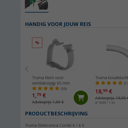
HANDIG VOOR JOUW REIS
%
Truma klem voor
Truma koudeluch
ventilatorpijp 65 mm
(1
(50)
18,
€
99
1,
€
79
Adviesprijs 19,99 
Adviesprijs 1,99 €
(€ 18,99 / 1 m)
PRODUCTBESCHRIJVING
Truma Elektronica Combi 6 / 6 E