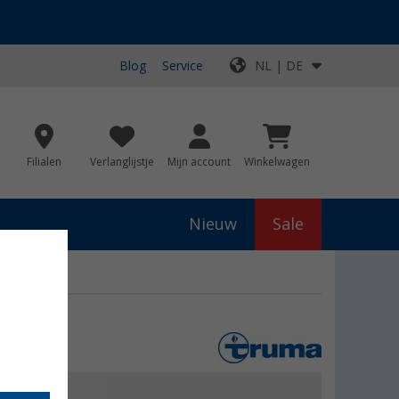
Blog
Service
NL | DE
Filialen
Verlanglijstje
Mijn account
Winkelwagen
Nieuw
Sale
js
€ 397,00