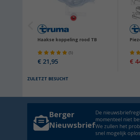
Haakse koppeling rood TB
Piez
(5)
€ 21,95
€ 4
ZULETZT BESUCHT
De nieuwsbriefregis
Berger
momenteel niet be
Nieuwsbrief
We zullen het pro
snel mogelijk oplo