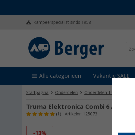
Kampeerspecialist sinds 1958
Alle categorieën
Vakantie SALE
Startpagina
Onderdelen
Onderdelen Truma
Ond
Truma Elektronica Combi 6 / 6 E
(1)
Artikelnr: 125073
-13%