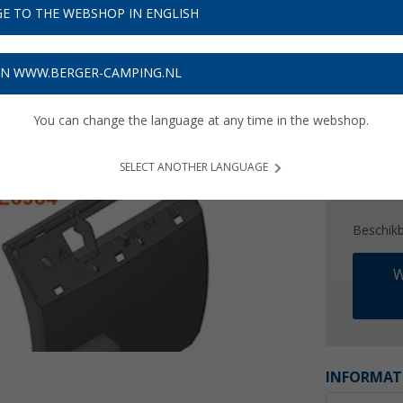
€ 3
E TO THE WEBSHOP IN ENGLISH
Prijzen inc
ON WWW.BERGER-CAMPING.NL
10,32
€
You can change the language at any time in the webshop.
SELECT ANOTHER LANGUAGE
Beschik
W
INFORMAT