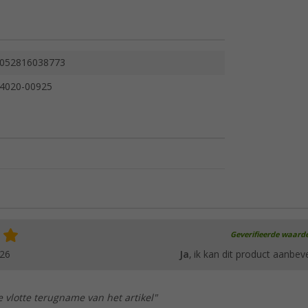
052816038773
4020-00925
Geverifieerde waard
026
Ja
, ik kan dit product aanbev
 vlotte terugname van het artikel"