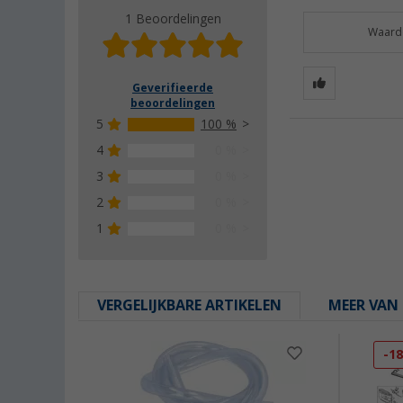
1 Beoordelingen
Waarde
Geverifieerde
beoordelingen
5
100 %
4
0 %
3
0 %
2
0 %
1
0 %
VERGELIJKBARE ARTIKELEN
MEER VAN 
-1