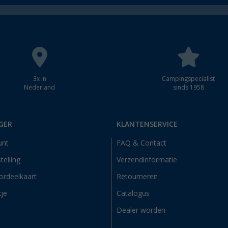
3x in
Campingspecialist
Nederland
sinds 1958
GER
KLANTENSERVICE
unt
FAQ & Contact
telling
Verzendinformatie
ordeelkaart
Retourneren
tje
Catalogus
Dealer worden