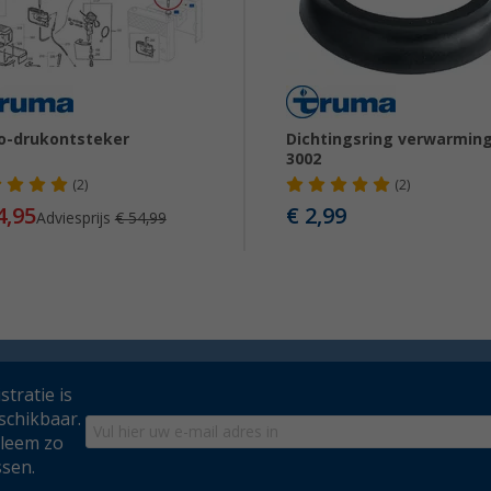
o-drukontsteker
Dichtingsring verwarming
3002
(2)
(2)
4,95
€ 2,99
Adviesprijs
€ 54,99
tratie is
schikbaar.
bleem zo
ssen.