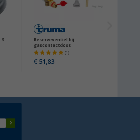
 S
Reserveventiel bij
Hoekve
gascontactdoos
(1)
€ 51,83
€ 19