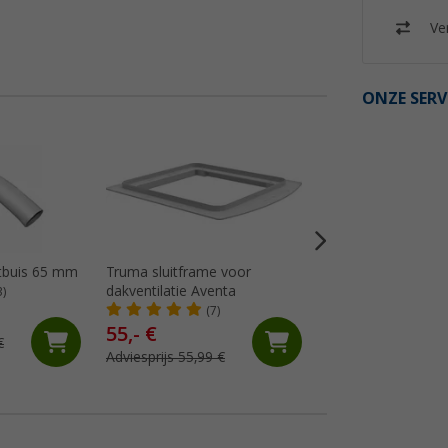
Ver
ONZE SERV
tbuis 65 mm
Truma sluitframe voor
Haakse koppeling
dakventilatie Aventa
3)
(1)
(7)
55,- €
€
14,
€
99
Adviesprijs 55,99 €