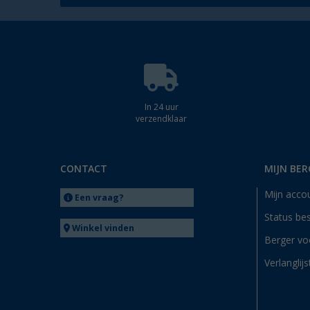
In 24 uur
verzendklaar
CONTACT
MIJN BER
Mijn acco
Een vraag?
Status bes
Winkel vinden
Berger vo
Verlanglijs