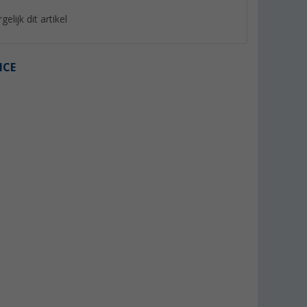
gelijk dit artikel
ICE
 TB
Haakse koppeling rood TB
FrostControl Set T
(5)
(2)
21,
€
145,- €
95
Adviesprijs 21,99 €
Adviesprijs 149,- €