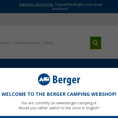
Vakantie-uitverkoop:
Topaanbiedingen voor jouw
avontuur!
erdelen Truma gastoevoer
Truma Elektronica Combi 6 / 6 E
WELCOME TO THE BERGER CAMPING WEBSHOP!
You are currently on www.berger-camping.nl.
Would you rather switch to the store in English?
Adviespri