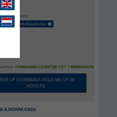
44,00
l. BTW
gratis verzending
 met de voordeelkaartbonus
baarheid:
STANDAARD LEVERTIJD TOT 7 WERKDAGEN
EER OP VOORRAAD? HOUD MIJ OP DE
HOOGTE!
IE & DOWNLOADS