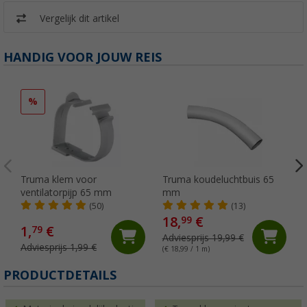
Vergelijk dit artikel
HANDIG VOOR JOUW REIS
%
Truma klem voor
Truma koudeluchtbuis 65
ventilatorpijp 65 mm
mm
(50)
(13)
18,
€
99
1,
€
79
Adviesprijs 19,99 €
Adviesprijs 1,99 €
(€ 18,99 / 1 m)
PRODUCTDETAILS