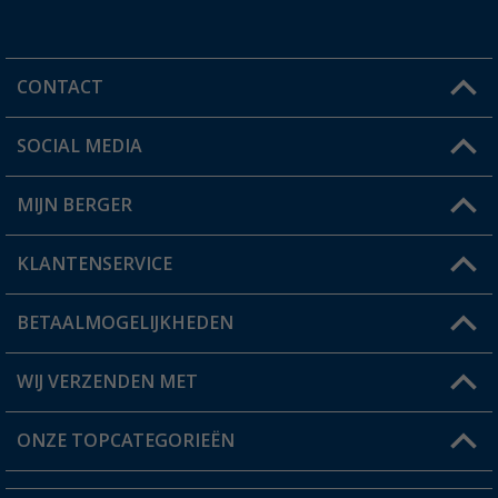
CONTACT
SOCIAL MEDIA
Een vraag?
MIJN BERGER
Winkel vinden
KLANTENSERVICE
Mijn account
Status bestelling
BETAALMOGELIJKHEDEN
FAQ & Contact
Berger voordeelkaart
Verzendinformatie
WIJ VERZENDEN MET
Verlanglijstje
Retourneren
ONZE TOPCATEGORIEËN
Catalogus