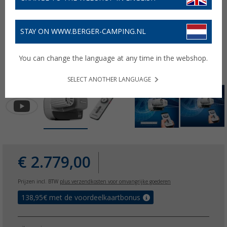
STAY ON WWW.BERGER-CAMPING.NL
You can change the language at any time in the webshop.
SELECT ANOTHER LANGUAGE
€ 2.779,00
Prijzen incl. BTW
plus verzendkosten voor omvangrijke goederen
138,95
€ met de voordeelkaartbonus