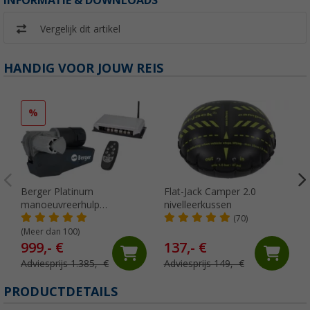
INFORMATIE & DOWNLOADS
Vergelijk dit artikel
HANDIG VOOR JOUW REIS
%
Berger Platinum
Flat-Jack Camper 2.0
manoeuvreerhulp
nivelleerkussen
volautomatisch antraciet
(70)
(Meer dan 100)
999,- €
137,- €
Adviesprijs 1.385,- €
Adviesprijs 149,- €
PRODUCTDETAILS