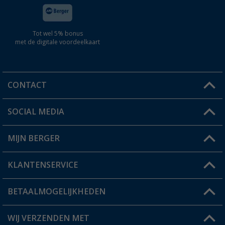
Tot wel 5% bonus
met de digitale voordeelkaart
CONTACT
SOCIAL MEDIA
Een vraag?
MIJN BERGER
Winkel vinden
KLANTENSERVICE
Mijn account
Status bestelling
BETAALMOGELIJKHEDEN
FAQ & Contact
Berger voordeelkaart
Verzendinformatie
WIJ VERZENDEN MET