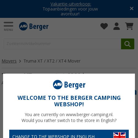
Vakantie-uitverkoop:
Topaanbiedingen voor jouw
avontuur!
Movers
Truma XT / XT2 / XT4 Mover
Truma XT mover tot 2300 kg
Artikelnr: 228020
WELCOME TO THE BERGER CAMPING
WEBSHOP!
You are currently on www.berger-camping.nl.
Would you rather switch to the store in English?
CHANGE TO THE WEBSHOP IN ENGLISH