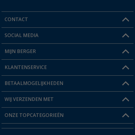
CONTACT
SOCIAL MEDIA
Een vraag?
MIJN BERGER
Winkel vinden
KLANTENSERVICE
Mijn account
Status bestelling
BETAALMOGELIJKHEDEN
FAQ & Contact
Berger voordeelkaart
Verzendinformatie
WIJ VERZENDEN MET
Verlanglijstje
Retourneren
ONZE TOPCATEGORIEËN
Catalogus
Camper en caravan accessoires