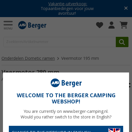
Vakantie-uitverkoop:
Topaanbiedingen voor jouw
avontuur!
Onderdelen Dometic ramen
Veermotor 195 mm
Veermotor 280 mm
Artikelnr: 111773
WELCOME TO THE BERGER CAMPING
WEBSHOP!
You are currently on www.berger-camping.nl.
Would you rather switch to the store in English?