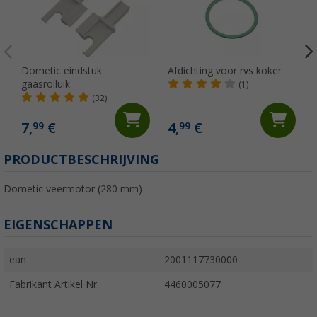
Dometic eindstuk
Afdichting voor rvs koker
gaasrolluik
(1)
(32)
7,
€
4,
€
99
99
PRODUCTBESCHRIJVING
Dometic veermotor (280 mm)
EIGENSCHAPPEN
ean
2001117730000
Fabrikant Artikel Nr.
4460005077