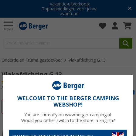
Vakantie-uitverkoop:
Topaanbiedingen voor jouw
avontuur!
Onderdelen Truma gastoevoer
Vlakafdichting G.13
Vlakafdichting G.13
(1)
Artikelnr: 110083
WELCOME TO THE BERGER CAMPING
WEBSHOP!
-6%
You are currently on www.berger-camping.nl.
Would you rather switch to the store in English?