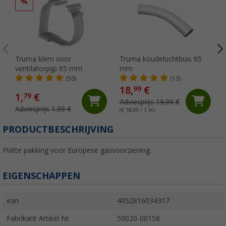
%
Truma klem voor
Truma koudeluchtbuis 65
ventilatorpijp 65 mm
mm
(50)
(13)
18,
€
99
1,
€
79
Adviesprijs 19,99 €
Adviesprijs 1,99 €
(€ 18,99 / 1 m)
PRODUCTBESCHRIJVING
Platte pakking voor Europese gasvoorziening.
EIGENSCHAPPEN
ean
4052816034317
Fabrikant Artikel Nr.
50020-00158