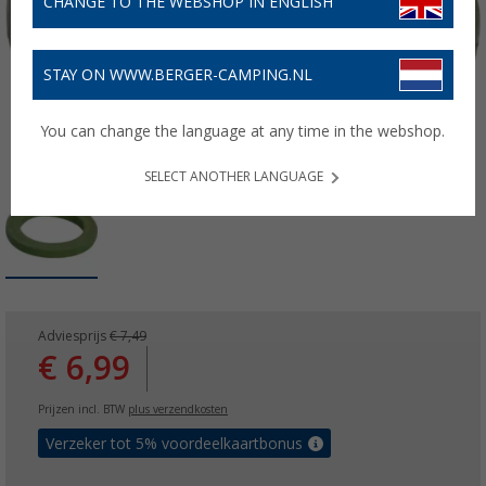
CHANGE TO THE WEBSHOP IN ENGLISH
STAY ON WWW.BERGER-CAMPING.NL
You can change the language at any time in the webshop.
SELECT ANOTHER LANGUAGE
Adviesprijs
€ 7,49
€ 6,99
Prijzen incl. BTW
plus verzendkosten
Verzeker tot 5% voordeelkaartbonus