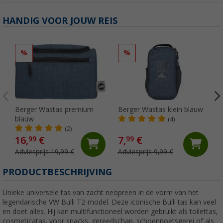
HANDIG VOOR JOUW REIS
%
%
Berger Wastas premium
Berger Wastas klein blauw
blauw
(4)
(2)
16,
€
7,
€
99
99
Adviesprijs 19,99 €
Adviesprijs 9,99 €
PRODUCTBESCHRIJVING
Unieke universele tas van zacht neopreen in de vorm van het
legendarische VW Bulli T2-model. Deze iconische Bulli tas kan veel
en doet alles. Hij kan multifunctioneel worden gebruikt als toilettas,
cosmeticatas, voor snacks, gereedschap, schoenpoetsgerei of als