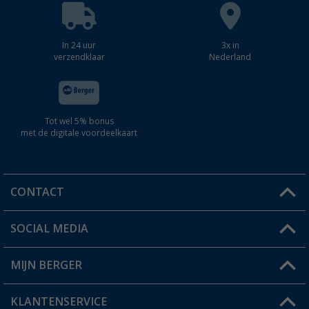
In 24 uur
3x in
verzendklaar
Nederland
Tot wel 5% bonus
met de digitale voordeelkaart
CONTACT
SOCIAL MEDIA
Een vraag?
MIJN BERGER
Winkel vinden
KLANTENSERVICE
Mijn account