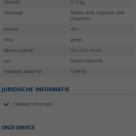
Gewicht
0,19 kg
Materiaal
Rubber 80%, Polyester 20%
(Nepreen)
volume
4,5 l
Kleur
groen
Maten (LxBxH)
30 x 12 x 14 cm
ean
0600514901079
Fabrikant Artikel Nr.
T2NE43
JURIDISCHE INFORMATIE
Fabrikant informatie
ONZE SERVICE