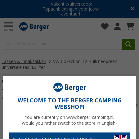
Vakantie-uitverkoop:
Topaanbiedingen voor jouw
avontuur!
Tassen & inpakzakken
VW Collection T2 Bulli neopreen
universele tas 4,5 liter
VW Collectie T2 Bulli Neopreen Universele
Tas 4,5 Liter Groen
Artikelnr: 353940
WELCOME TO THE BERGER CAMPING
WEBSHOP!
You are currently on www.berger-camping.nl.
Would you rather switch to the store in English?