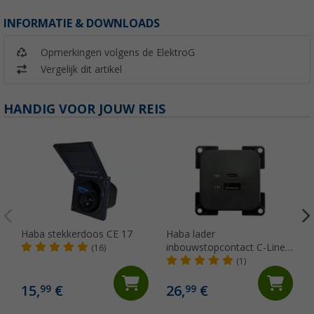
INFORMATIE & DOWNLOADS
Opmerkingen volgens de ElektroG
Vergelijk dit artikel
HANDIG VOOR JOUW REIS
Haba stekkerdoos CE 17
Haba lader
inbouwstopcontact C-Line
(16)
dual USB-A en USB-C 10-24
(1)
Volt
15,
€
26,
€
99
99