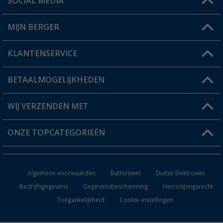
SOCIAL MEDIA
Een vraag?
MIJN BERGER
Winkel vinden
KLANTENSERVICE
Mijn account
Status bestelling
BETAALMOGELIJKHEDEN
FAQ & Contact
Berger voordeelkaart
Verzendinformatie
WIJ VERZENDEN MET
Verlanglijstje
Retourneren
ONZE TOPCATEGORIEËN
Catalogus
Camper en caravan accessoires
Dealer worden
Algemene voorwaarden
Batterijwet
Duitse Elektrowet
Keukenaccessoires
Bedrijfsgegevens
Gegevensbescherming
Herroepingsrecht
Toegankelijkheid
Cookie-instellingen
Campingmeubilair