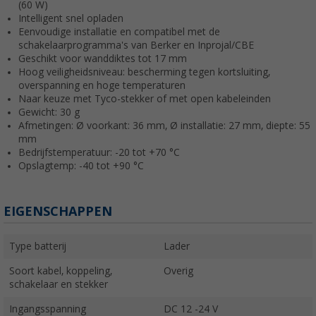
(60 W)
Intelligent snel opladen
Eenvoudige installatie en compatibel met de
schakelaarprogramma's van Berker en Inprojal/CBE
Geschikt voor wanddiktes tot 17 mm
Hoog veiligheidsniveau: bescherming tegen kortsluiting,
overspanning en hoge temperaturen
Naar keuze met Tyco-stekker of met open kabeleinden
Gewicht: 30 g
Afmetingen: Ø voorkant: 36 mm, Ø installatie: 27 mm, diepte: 55
mm
Bedrijfstemperatuur: -20 tot +70 °C
Opslagtemp: -40 tot +90 °C
EIGENSCHAPPEN
Type batterij
Lader
Soort kabel, koppeling,
Overig
schakelaar en stekker
Ingangsspanning
DC 12 -24 V