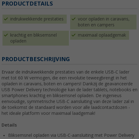
PRODUCTDETAILS
indrukwekkende prestaties
voor opladen in caravans,
boten en campers
krachtig en bliksemsnel
maximaal oplaadgemak
opladen
PRODUCTBESCHRIJVING
Ervaar de indrukwekkende prestaties van de enkele USB-C lader
met tot 60 W vermogen, die een revolutie teweegbrengt in het
opladen in caravans, boten en campers! Dankzij de geavanceerde
USB Power Delivery technologie kan de lader tablets, notebooks en
smartphones krachtig en bliksemsnel opladen. De ingenieus
eenvoudige, symmetrische USB-C aansluiting van deze lader zal in
de toekomst de standaard worden voor alle laadcontactdozen -
het ideale platform voor maximaal laadgemak!
Details
Bliksemsnel opladen via USB-C-aansluiting met Power Delivery