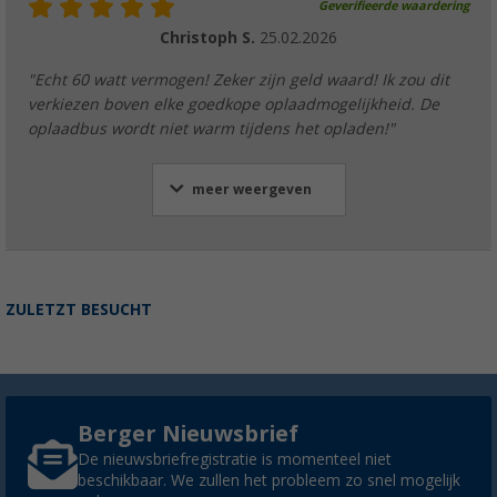
Geverifieerde waardering
Christoph S.
25.02.2026
"Echt 60 watt vermogen! Zeker zijn geld waard! Ik zou dit
verkiezen boven elke goedkope oplaadmogelijkheid. De
oplaadbus wordt niet warm tijdens het opladen!"
meer weergeven
ZULETZT BESUCHT
Berger Nieuwsbrief
De nieuwsbriefregistratie is momenteel niet
beschikbaar. We zullen het probleem zo snel mogelijk