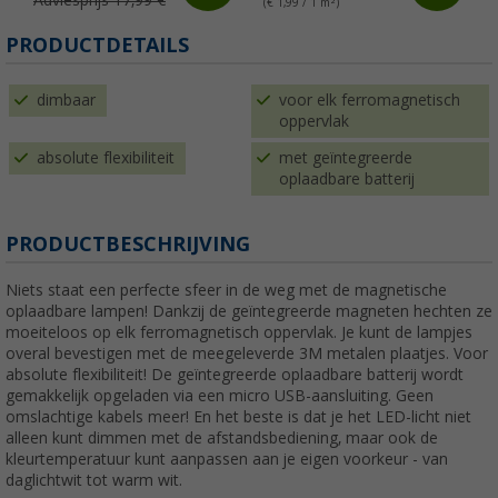
Adviesprijs 17,99 €
(€ 1,99 / 1 m²)
(
PRODUCTDETAILS
dimbaar
voor elk ferromagnetisch
oppervlak
absolute flexibiliteit
met geïntegreerde
oplaadbare batterij
PRODUCTBESCHRIJVING
Niets staat een perfecte sfeer in de weg met de magnetische
oplaadbare lampen! Dankzij de geïntegreerde magneten hechten ze
moeiteloos op elk ferromagnetisch oppervlak. Je kunt de lampjes
overal bevestigen met de meegeleverde 3M metalen plaatjes. Voor
absolute flexibiliteit! De geïntegreerde oplaadbare batterij wordt
gemakkelijk opgeladen via een micro USB-aansluiting. Geen
omslachtige kabels meer! En het beste is dat je het LED-licht niet
alleen kunt dimmen met de afstandsbediening, maar ook de
kleurtemperatuur kunt aanpassen aan je eigen voorkeur - van
daglichtwit tot warm wit.