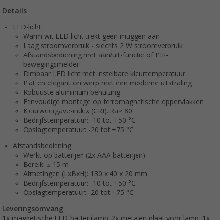
Details
LED-licht:
Warm wit LED licht trekt geen muggen aan
Laag stroomverbruik - slechts 2 W stroomverbruik
Afstandsbediening met aan/uit-functie of PIR-
bewegingsmelder
Dimbaar LED licht met instelbare kleurtemperatuur
Plat en elegant ontwerp met een moderne uitstraling
Robuuste aluminium behuizing
Eenvoudige montage op ferromagnetische oppervlakken
Kleurweergave-index (CRI): Ra> 80
Bedrijfstemperatuur: -10 tot +50 °C
Opslagtemperatuur: -20 tot +75 °C
Afstandsbediening:
Werkt op batterijen (2x AAA-batterijen)
Bereik: ≤ 15 m
Afmetingen (LxBxH): 130 x 40 x 20 mm
Bedrijfstemperatuur: -10 tot +50 °C
Opslagtemperatuur: -20 tot +75 °C
Leveringsomvang
1x magnetische LED-batterijlamp, 2x metalen plaat voor lamp, 1x