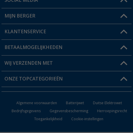
SOCIAL MEDIA
Een vraag?
MIJN BERGER
Winkel vinden
KLANTENSERVICE
Mijn account
Status bestelling
BETAALMOGELIJKHEDEN
FAQ & Contact
Berger voordeelkaart
Verzendinformatie
WIJ VERZENDEN MET
Verlanglijstje
Retourneren
ONZE TOPCATEGORIEËN
Catalogus
Camper en caravan accessoires
Dealer worden
Algemene voorwaarden
Batterijwet
Duitse Elektrowet
Keukenaccessoires
Bedrijfsgegevens
Gegevensbescherming
Herroepingsrecht
Toegankelijkheid
Cookie-instellingen
Campingmeubilair