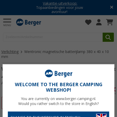
Vakantie-uitverkoop:
Topaanbiedingen voor jouw
avontuur!
Verlichting
Wentronic magnetische batterijlamp 380 x 40 x 10
mm
Wentronic magnetische batterijlamp 380 x
40 x 10 mm
Artikelnr: 608399
WELCOME TO THE BERGER CAMPING
WEBSHOP!
You are currently on www.berger-camping.nl.
-13%
Would you rather switch to the store in English?