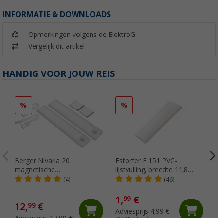
INFORMATIE & DOWNLOADS
Opmerkingen volgens de ElektroG
Vergelijk dit artikel
HANDIG VOOR JOUW REIS
%
%
Berger Nivaria 20
Estorfer E 151 PVC-
magnetische
lijstvulling, breedte 11,8
onderkastlamp met
mm, per meter, wit
(4)
(46)
bewegingssensor, set van 2
1,
€
99
12,
€
99
Adviesprijs 4,99 €