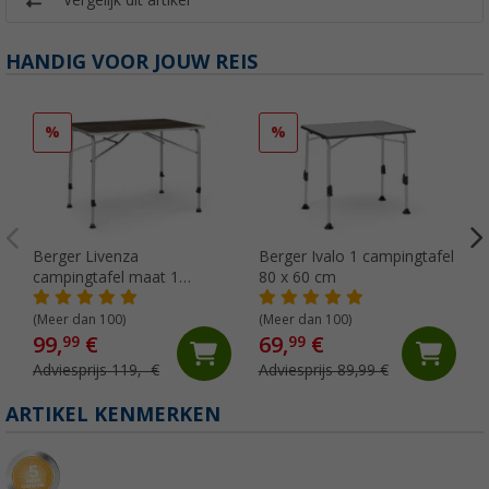
Vergelijk dit artikel
HANDIG VOOR JOUW REIS
%
%
Berger Livenza
Berger Ivalo 1 campingtafel
campingtafel maat 1
80 x 60 cm
donker 80 x 60 cm
(Meer dan 100)
(Meer dan 100)
99,
€
69,
€
99
99
Adviesprijs 119,- €
Adviesprijs 89,99 €
ARTIKEL KENMERKEN