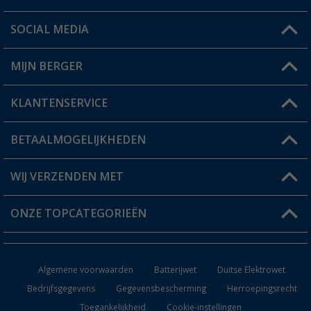
SOCIAL MEDIA
Een vraag?
MIJN BERGER
Winkel vinden
KLANTENSERVICE
Mijn account
Status bestelling
BETAALMOGELIJKHEDEN
FAQ & Contact
Berger voordeelkaart
Verzendinformatie
WIJ VERZENDEN MET
Verlanglijstje
Retourneren
ONZE TOPCATEGORIEËN
Catalogus
Camper en caravan accessoires
Dealer worden
Algemene voorwaarden
Batterijwet
Duitse Elektrowet
Keukenaccessoires
Bedrijfsgegevens
Gegevensbescherming
Herroepingsrecht
Toegankelijkheid
Cookie-instellingen