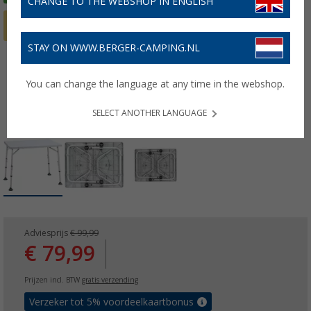
CHANGE TO THE WEBSHOP IN ENGLISH
STAY ON WWW.BERGER-CAMPING.NL
You can change the language at any time in the webshop.
SELECT ANOTHER LANGUAGE
Adviesprijs
€ 99,99
€ 79,99
Prijzen incl. BTW
gratis verzending
Verzeker tot 5% voordeelkaartbonus