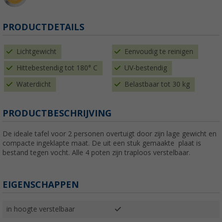
PRODUCTDETAILS
Lichtgewicht
Eenvoudig te reinigen
Hittebestendig tot 180° C
UV-bestendig
Waterdicht
Belastbaar tot 30 kg
PRODUCTBESCHRIJVING
De ideale tafel voor 2 personen overtuigt door zijn lage gewicht en
compacte ingeklapte maat. De uit een stuk gemaakte plaat is
bestand tegen vocht. Alle 4 poten zijn traploos verstelbaar.
EIGENSCHAPPEN
in hoogte verstelbaar