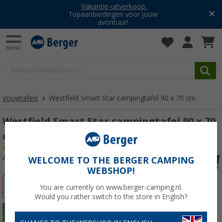
Vakantie-uitverkoop:
Topaanbiedingen voor jouw
avontuur!
Vouwtafels
Westfield Smart Star campingtafel 90 x 70 cm
Westfield Smart Star campingtafel 90 x 70
cm
(90)
Artikelnr: 729380
WELCOME TO THE BERGER CAMPING
WEBSHOP!
-20%
You are currently on www.berger-camping.nl.
Would you rather switch to the store in English?