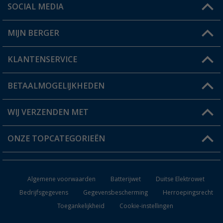
SOCIAL MEDIA
Een vraag?
MIJN BERGER
Winkel vinden
KLANTENSERVICE
Mijn account
Status bestelling
BETAALMOGELIJKHEDEN
FAQ & Contact
Berger voordeelkaart
Verzendinformatie
WIJ VERZENDEN MET
Verlanglijstje
Retourneren
ONZE TOPCATEGORIEËN
Catalogus
Camper en caravan accessoires
Dealer worden
Algemene voorwaarden
Batterijwet
Duitse Elektrowet
Keukenaccessoires
Bedrijfsgegevens
Gegevensbescherming
Herroepingsrecht
Toegankelijkheid
Cookie-instellingen
Campingmeubilair