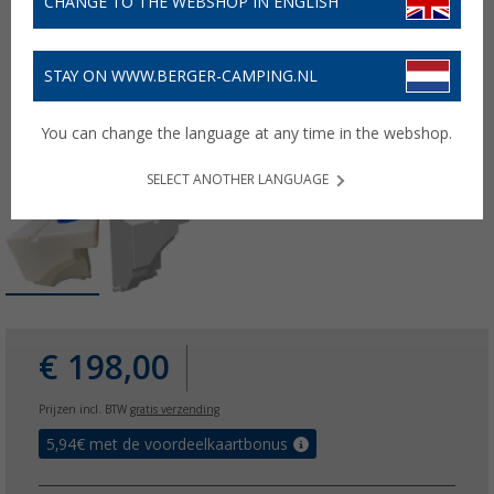
CHANGE TO THE WEBSHOP IN ENGLISH
STAY ON WWW.BERGER-CAMPING.NL
You can change the language at any time in the webshop.
SELECT ANOTHER LANGUAGE
€ 198,00
Prijzen incl. BTW
gratis verzending
5,94
€ met de voordeelkaartbonus