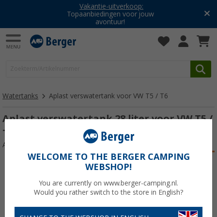
Vakantie-uitverkoop:
Topaanbiedingen voor jouw
avontuur!
Watertanks
Aplast verswatertank voor VW T5 / T6
Aplast verswatertank 28 liter voor VW T5 /
T6
Artikelnr: 540050
WELCOME TO THE BERGER CAMPING
WEBSHOP!
You are currently on www.berger-camping.nl.
Would you rather switch to the store in English?