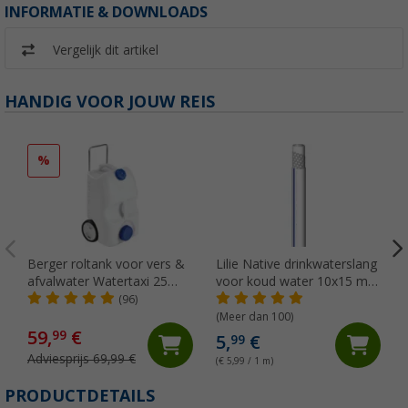
INFORMATIE & DOWNLOADS
Vergelijk dit artikel
HANDIG VOOR JOUW REIS
%
Berger roltank voor vers &
Lilie Native drinkwaterslang
afvalwater Watertaxi 25
voor koud water 10x15 mm
liter
(per meter)
(96)
(Meer dan 100)
59,
€
99
5,
€
99
Adviesprijs 69,99 €
(€ 5,99 / 1 m)
PRODUCTDETAILS