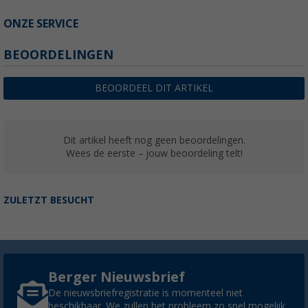
ONZE SERVICE
BEOORDELINGEN
BEOORDEEL DIT ARTIKEL
Dit artikel heeft nog geen beoordelingen.
Wees de eerste – jouw beoordeling telt!
ZULETZT BESUCHT
Berger Nieuwsbrief
De nieuwsbriefregistratie is momenteel niet
beschikbaar. We zullen het probleem zo snel mogelijk