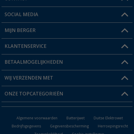
SOCIAL MEDIA
Een vraag?
MIJN BERGER
Winkel vinden
KLANTENSERVICE
Mijn account
Status bestelling
BETAALMOGELIJKHEDEN
FAQ & Contact
Berger voordeelkaart
Verzendinformatie
WIJ VERZENDEN MET
Verlanglijstje
Retourneren
ONZE TOPCATEGORIEËN
Catalogus
Camper en caravan accessoires
Dealer worden
Algemene voorwaarden
Batterijwet
Duitse Elektrowet
Keukenaccessoires
Bedrijfsgegevens
Gegevensbescherming
Herroepingsrecht