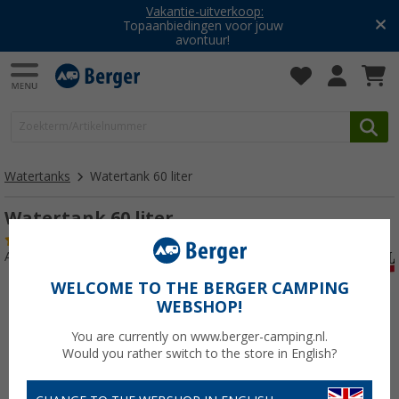
Vakantie-uitverkoop:
Topaanbiedingen voor jouw
avontuur!
Watertanks
Watertank 60 liter
Watertank 60 liter
(12)
Artikelnr: 121810
WELCOME TO THE BERGER CAMPING
WEBSHOP!
You are currently on www.berger-camping.nl.
Would you rather switch to the store in English?