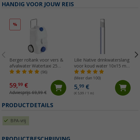
HANDIG VOOR JOUW REIS
%
Berger roltank voor vers &
Lilie Native drinkwaterslang
afvalwater Watertaxi 25
voor koud water 10x15 mm
liter
(per meter)
(96)
(Meer dan 100)
59,
€
99
5,
€
99
Adviesprijs 69,99 €
(€ 5,99 / 1 m)
PRODUCTDETAILS
BPA-vrij
PRODUCTBESCHRIJVING