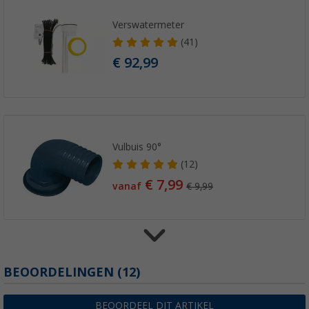
Verswatermeter
(41)
€ 92,99
Vulbuis 90°
(12)
€ 7,99
vanaf
€ 9,99
Berger tankbevestigings-set luxus
BEOORDELINGEN
(12)
(7)
€ 20,99
BEOORDEEL DIT ARTIKEL