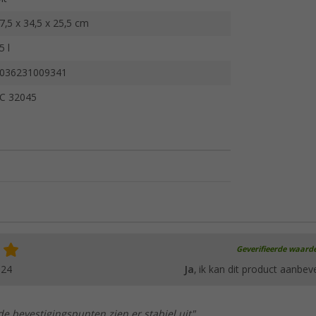
7,5 x 34,5 x 25,5 cm
5 l
036231009341
C 32045
Geverifieerde waard
024
Ja
, ik kan dit product aanbev
de bevestigingspunten zien er stabiel uit"