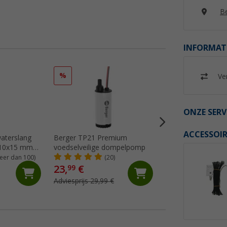
Be
INFORMAT
%
%
Ver
ONZE SERV
ACCESSOIR
waterslang
Berger TP21 Premium
Berger vulpot met 
 10x15 mm
voedselveilige dompelpomp
schenktuit 13 liter
eer dan 100)
(20)
(Me
23,
€
19,
€
99
99
Adviesprijs 29,99 €
Adviesprijs 29,99 €