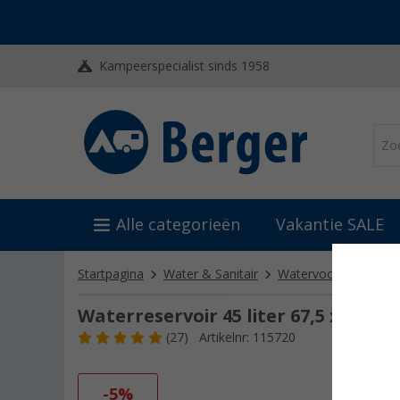
Kampeerspecialist sinds 1958
Alle categorieën
Vakantie SALE
Startpagina
Water & Sanitair
Watervoorziening
Waterreservoir 45 liter 67,5 x 34,5 x
(27)
Artikelnr: 115720
-5%