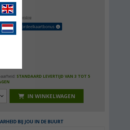
9,99
l. BTW
gratis verzending
r tot 5% voordeelkaartbonus
baarheid:
STANDAARD LEVERTIJD VAN 3 TOT 5
AGEN
IN WINKELWAGEN
ARHEID BIJ JOU IN DE BUURT