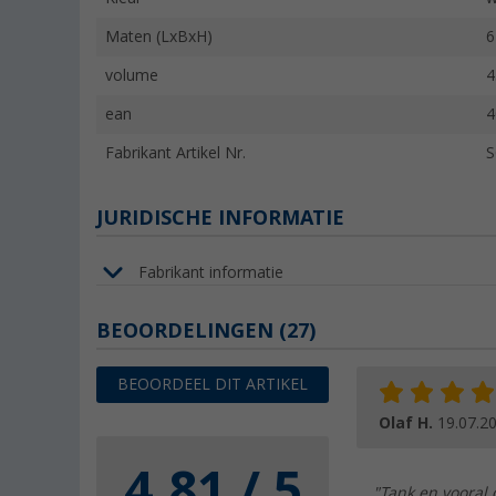
Maten (LxBxH)
6
volume
4
ean
4
Fabrikant Artikel Nr.
S
JURIDISCHE INFORMATIE
Fabrikant informatie
BEOORDELINGEN
(27)
BEOORDEEL DIT ARTIKEL
Olaf H.
19.07.2
4.81 / 5
"Tank en vooral 