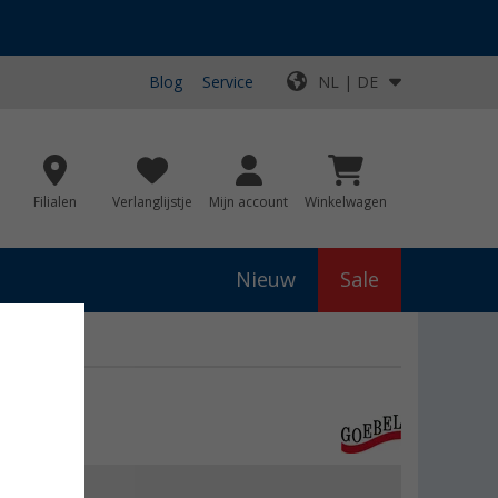
Blog
Service
NL | DE
Filialen
Verlanglijstje
Mijn account
Winkelwagen
Nieuw
Sale
€ 84,99