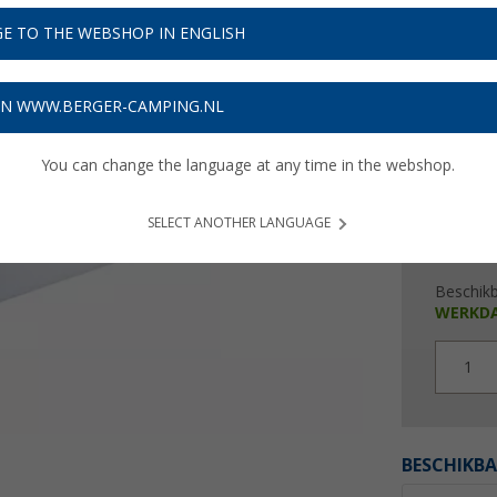
€ 7
E TO THE WEBSHOP IN ENGLISH
Prijzen inc
Verzeke
ON WWW.BERGER-CAMPING.NL
You can change the language at any time in the webshop.
SELECT ANOTHER LANGUAGE
Beschik
WERKD
1
BESCHIKBA