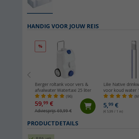
HANDIG VOOR JOUW REIS
%
Berger roltank voor vers &
Lilie Native drink
afvalwater Watertaxi 25 liter
voor koud water
(per meter)
(96)
(M
59,
€
99
5,
€
99
Adviesprijs 69,99 €
(€ 5,99 / 1 m)
PRODUCTDETAILS
BPA-vrij