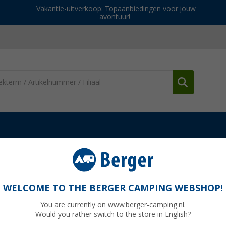
Vakantie-uitverkoop:
Topaanbiedingen voor jouw
avontuur!
Watertanks
Waterreservoir 45 liter 67,5 x 34,5 x 25,5 cm
 25,5 cm
WELCOME TO THE BERGER CAMPING WEBSHOP!
You are currently on www.berger-camping.nl.
Would you rather switch to the store in English?
normaal