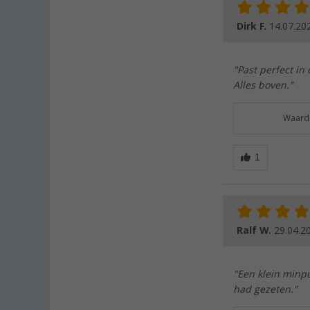
Dirk F.
14.07.20
"Past perfect in
Alles boven."
Waarde
Ralf W.
29.04.2
"Een klein minpu
had gezeten."