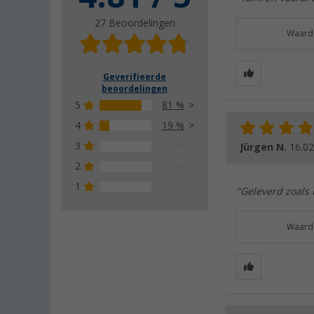
27 Beoordelingen
Waarde
Geverifieerde
beoordelingen
5
81 %
4
19 %
3
0 %
Jürgen N.
16.02
2
0 %
1
0 %
"Geleverd zoals
Waarde