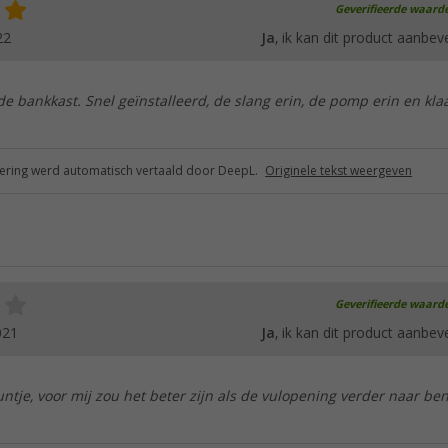
Geverifieerde waard
22
Ja
, ik kan dit product aanbev
 de bankkast. Snel geïnstalleerd, de slang erin, de pomp erin en klaa
ring werd automatisch vertaald door DeepL.
Originele tekst weergeven
Geverifieerde waard
021
Ja
, ik kan dit product aanbev
ntje, voor mij zou het beter zijn als de vulopening verder naar b