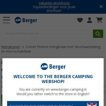
Vakantie-uitverkoop:
Topaanbiedingen voor jouw
avontuur!
Mengkranen
Comet Florenz mengkraan met douchaansluiting
en microschakelaar
Comet Florenz mengkraan met
douchaansluiting en microschakelaar,
zwart
WELCOME TO THE BERGER CAMPING
WEBSHOP!
(39)
Artikelnr: 273663
You are currently on www.berger-camping.nl.
Would you rather switch to the store in English?