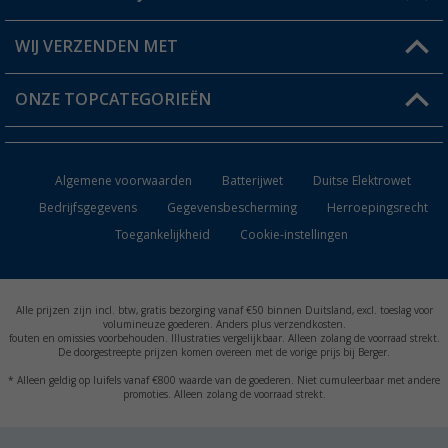
Berger voordeelkaart
Verzendinformatie
WIJ VERZENDEN MET
Verlanglijstje
Retourneren
ONZE TOPCATEGORIEËN
Catalogus
Camper en caravan accessoires
Dealer worden
Algemene voorwaarden
Batterijwet
Duitse Elektrowet
Keukenaccessoires
Bedrijfsgegevens
Gegevensbescherming
Herroepingsrecht
Toegankelijkheid
Cookie-instellingen
Campingmeubilair
Campingtoiletten
Alle prijzen zijn incl. btw, gratis bezorging vanaf €50 binnen Duitsland, excl. toeslag voor
Inbouwkachels
volumineuze goederen. Anders plus verzendkosten.
fouten en omissies voorbehouden. Illustraties vergelijkbaar. Alleen zolang de voorraad strekt.
De doorgestreepte prijzen komen overeen met de vorige prijs bij Berger.
Accu's
* Alleen geldig op luifels vanaf €800 waarde van de goederen. Niet cumuleerbaar met andere
promoties. Alleen zolang de voorraad strekt.