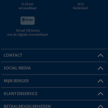
In 24 uur
3x in
verzendklaar
Nederland
Tot wel 5% bonus
met de digitale voordeelkaart
CONTACT
SOCIAL MEDIA
Een vraag?
MIJN BERGER
Winkel vinden
KLANTENSERVICE
Mijn account
Status bestelling
BETAALMOGELIJKHEDEN
FAQ & Contact