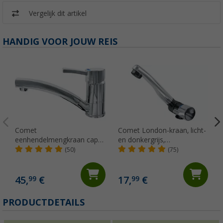
Vergelijk dit artikel
HANDIG VOOR JOUW REIS
Comet
Comet London-kraan, licht-
eenhendelmengkraan capri
en donkergrijs,
kompakt
neerklapbaar met
(50)
(75)
microschakelaar voor
caravans en campers,
chroom
45,
€
17,
€
99
99
PRODUCTDETAILS