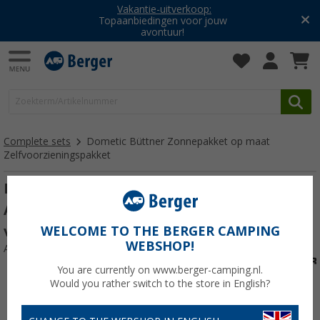
Vakantie-uitverkoop:
Topaanbiedingen voor jouw
avontuur!
Complete sets
Dometic Büttner Zonnepakket op maat
Zelfvoorzieningspakket
Dometic Büttner Aangepaste zonneset
Autarkie Kit Power 1 voor grote
vrijetijdsvoertuigen, 1 x 200 W, 80 cellen
WELCOME TO THE BERGER CAMPING
WEBSHOP!
Artikelnr: 426597
You are currently on www.berger-camping.nl.
Would you rather switch to the store in English?