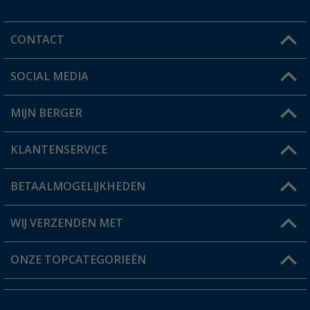
CONTACT
SOCIAL MEDIA
Een vraag?
MIJN BERGER
Winkel vinden
KLANTENSERVICE
Mijn account
Status bestelling
BETAALMOGELIJKHEDEN
FAQ & Contact
Berger voordeelkaart
Verzendinformatie
WIJ VERZENDEN MET
Verlanglijstje
Retourneren
ONZE TOPCATEGORIEËN
Catalogus
Camper en caravan accessoires
Dealer worden