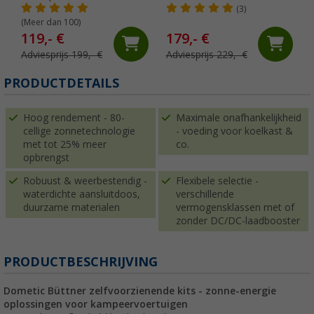
(3)
(Meer dan 100)
119,- €
179,- €
Adviesprijs 199,- €
Adviesprijs 229,- €
PRODUCTDETAILS
Hoog rendement - 80-
Maximale onafhankelijkheid
cellige zonnetechnologie
- voeding voor koelkast &
met tot 25% meer
co.
opbrengst
Robuust & weerbestendig -
Flexibele selectie -
waterdichte aansluitdoos,
verschillende
duurzame materialen
vermogensklassen met of
zonder DC/DC-laadbooster
PRODUCTBESCHRIJVING
Dometic Büttner zelfvoorzienende kits - zonne-energie
oplossingen voor kampeervoertuigen