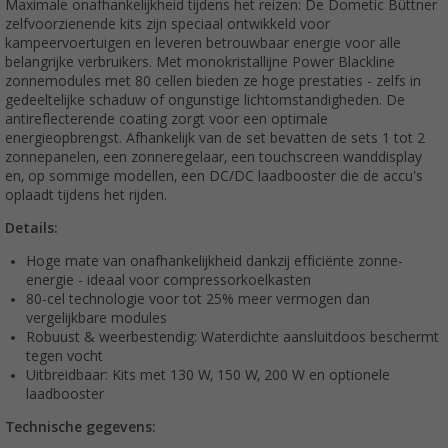
Maximale onafhankelijkheid tijdens het reizen: De Dometic Büttner
zelfvoorzienende kits zijn speciaal ontwikkeld voor
kampeervoertuigen en leveren betrouwbaar energie voor alle
belangrijke verbruikers. Met monokristallijne Power Blackline
zonnemodules met 80 cellen bieden ze hoge prestaties - zelfs in
gedeeltelijke schaduw of ongunstige lichtomstandigheden. De
antireflecterende coating zorgt voor een optimale
energieopbrengst. Afhankelijk van de set bevatten de sets 1 tot 2
zonnepanelen, een zonneregelaar, een touchscreen wanddisplay
en, op sommige modellen, een DC/DC laadbooster die de accu's
oplaadt tijdens het rijden.
Details:
Hoge mate van onafhankelijkheid dankzij efficiënte zonne-
energie - ideaal voor compressorkoelkasten
80-cel technologie voor tot 25% meer vermogen dan
vergelijkbare modules
Robuust & weerbestendig: Waterdichte aansluitdoos beschermt
tegen vocht
Uitbreidbaar: Kits met 130 W, 150 W, 200 W en optionele
laadbooster
Technische gegevens: