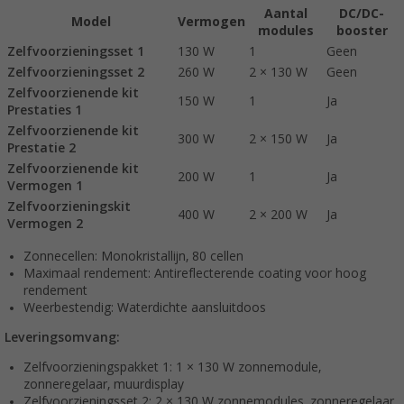
Aantal
DC/DC-
Model
Vermogen
modules
booster
Zelfvoorzieningsset 1
130 W
1
Geen
Zelfvoorzieningsset 2
260 W
2 × 130 W
Geen
Zelfvoorzienende kit
150 W
1
Ja
Prestaties 1
Zelfvoorzienende kit
300 W
2 × 150 W
Ja
Prestatie 2
Zelfvoorzienende kit
200 W
1
Ja
Vermogen 1
Zelfvoorzieningskit
400 W
2 × 200 W
Ja
Vermogen 2
Zonnecellen: Monokristallijn, 80 cellen
Maximaal rendement: Antireflecterende coating voor hoog
rendement
Weerbestendig: Waterdichte aansluitdoos
Leveringsomvang:
Zelfvoorzieningspakket 1: 1 × 130 W zonnemodule,
zonneregelaar, muurdisplay
Zelfvoorzieningsset 2: 2 × 130 W zonnemodules, zonneregelaar,