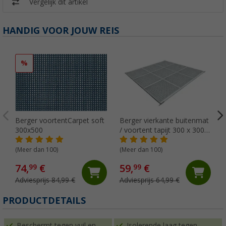
Vergelijk dit artikel
HANDIG VOOR JOUW REIS
%
Berger voortentCarpet soft
Berger vierkante buitenmat
300x500
/ voortent tapijt 300 x 300
cm
(Meer dan 100)
(Meer dan 100)
74,
€
59,
€
99
99
Adviesprijs 84,99 €
Adviesprijs 64,99 €
PRODUCTDETAILS
Beschermt tegen vuil en
Isolerende laag tegen