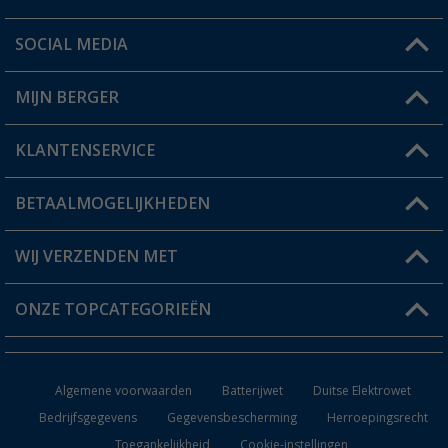
SOCIAL MEDIA
Een vraag?
MIJN BERGER
Winkel vinden
KLANTENSERVICE
Mijn account
Status bestelling
BETAALMOGELIJKHEDEN
FAQ & Contact
Berger voordeelkaart
Verzendinformatie
WIJ VERZENDEN MET
Verlanglijstje
Retourneren
ONZE TOPCATEGORIEËN
Catalogus
Camper en caravan accessoires
Dealer worden
Algemene voorwaarden
Batterijwet
Duitse Elektrowet
Keukenaccessoires
Bedrijfsgegevens
Gegevensbescherming
Herroepingsrecht
Toegankelijkheid
Cookie-instellingen