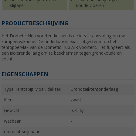
slijtage
koude vloeren
PRODUCTBESCHRIJVING
Het Dometic Hub voortentkussen is de ideale aanvulling op uw
kampeervakantie. De onderlaag is exact afgestemd op het
tentoppervlak van de Dometic Hub AIR voortent. Het fungeert als
een isolerende laag om te beschermen tegen grondkoude en
vocht.
EIGENSCHAPPEN
Type Tenttapijt, vloer, dekzeil
Grondzeil/tentonderlaag
Kleur
zwart
Gewicht
0,75 kg
wasbaar
-
op maat snijdbaar
-