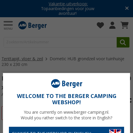
Vakantie-uitverkoop:
Topaanbiedingen voor jouw
avontuur!
Tenttapijt, vloer & zeil
Dometic HUB grondzeil voor tuinhuisje
230 x 230 cm
Dometic HUB grondzeil voor tuinhuisje 230
x 230 cm
Artikelnr: 343450
WELCOME TO THE BERGER CAMPING
WEBSHOP!
You are currently on www.berger-camping.nl.
-5%
Would you rather switch to the store in English?