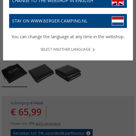
CHANGE TO THE WEBSHOP IN ENGLISH
STAY ON WWW.BERGER-CAMPING.NL
You can change the language at any time in the webshop.
SELECT ANOTHER LANGUAGE
Adviesprijs
€ 70,00
€ 65,99
Prijzen incl. BTW
gratis verzending
Verzeker tot 5% voordeelkaartbonus