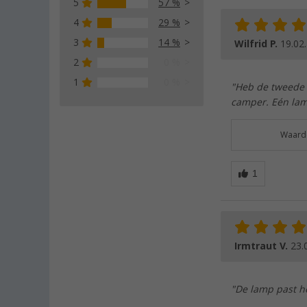
5
57 %
4
29 %
3
14 %
Wilfrid P.
19.02
2
0 %
1
0 %
"Heb de tweede 
camper. Eén lamp
Waarde
Irmtraut V.
23.
"De lamp past he