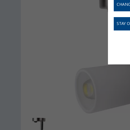
CHANG
STAY 