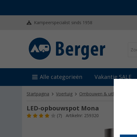
Kampeerspecialist sinds 1958
Alle categorieën
Vakantie SALE
Startpagina
Voertuig
Ombouwen & uitbouwen
LED-opbouwspot Mona
(7)
Artikelnr: 259320