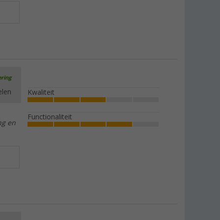
ering
elen
Kwaliteit
Functionaliteit
ng en