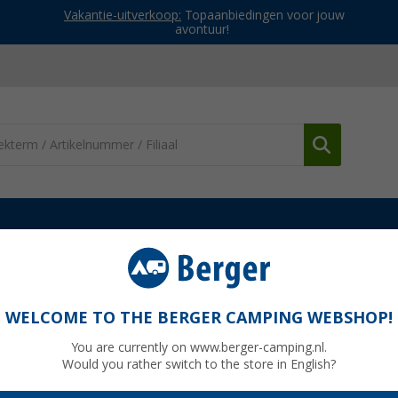
Vakantie-uitverkoop:
Topaanbiedingen voor jouw
avontuur!
Verlichting
LED-opbouwspot Mona
WELCOME TO THE BERGER CAMPING WEBSHOP!
You are currently on www.berger-camping.nl.
Would you rather switch to the store in English?