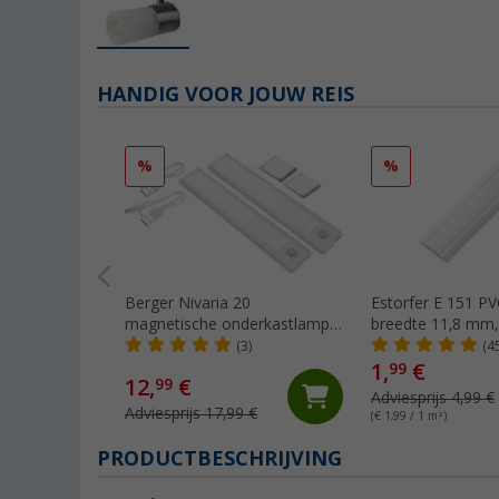
HANDIG VOOR JOUW REIS
%
%
Berger Nivaria 20
Estorfer E 151 PVC-
magnetische onderkastlamp
breedte 11,8 mm,
met bewegingssensor, set
wit
(3)
(4
van 2
1,
€
99
12,
€
99
Adviesprijs 4,99 €
Adviesprijs 17,99 €
(€ 1,99 / 1 m²)
PRODUCTBESCHRIJVING