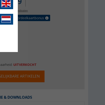
€ 13,99
l. BTW
plus verzendkosten
r tot 5% voordeelkaartbonus
baarheid:
UITVERKOCHT
ELIJKBARE ARTIKELEN
IE & DOWNLOADS