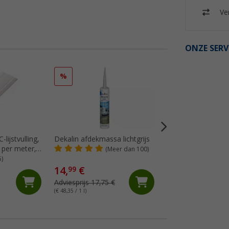
Ver
ONZE SERV
%
%
lijstvulling,
Dekalin afdekmassa lichtgrijs
Berger chenille plu
 per meter,
(Meer dan 100)
(Me
5)
14,
€
99
24,
€
99
Adviesprijs 17,75 €
Adviesprijs 39,99 €
(€ 48,35 / 1 l)