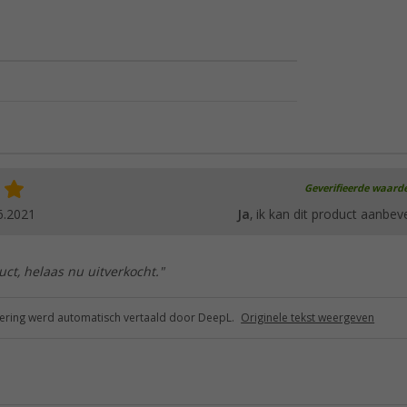
Geverifieerde waard
6.2021
Ja
, ik kan dit product aanbev
ct, helaas nu uitverkocht."
ring werd automatisch vertaald door DeepL.
Originele tekst weergeven