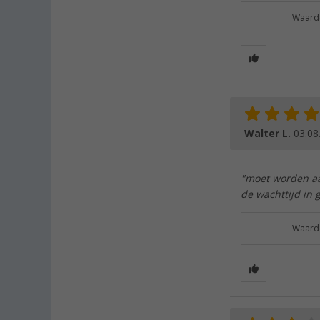
Waarde
Walter L.
03.08
"moet worden aa
de wachttijd in
Waarde