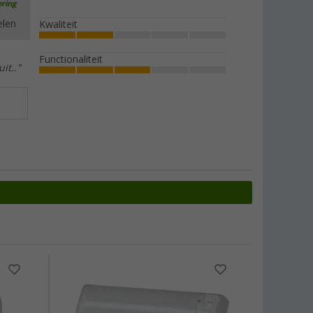
ering
elen
Kwaliteit
Functionaliteit
it.."
-11