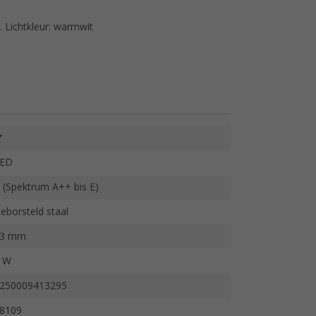
 Lichtkleur: warmwit
ED
 (Spektrum A++ bis E)
eborsteld staal
93 mm
 W
250009413295
8109