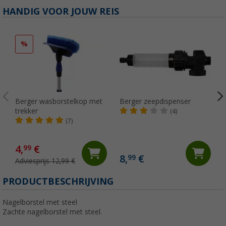
HANDIG VOOR JOUW REIS
%
Berger wasborstelkop met
Berger zeepdispenser
trekker
(4)
(7)
4,
€
99
8,
€
99
Adviesprijs 12,99 €
PRODUCTBESCHRIJVING
Nagelborstel met steel
Zachte nagelborstel met steel.