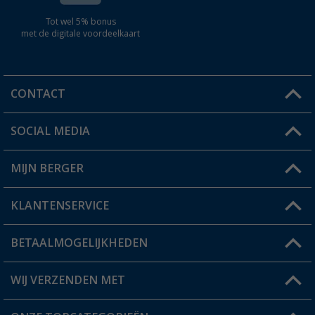
Tot wel 5% bonus
met de digitale voordeelkaart
CONTACT
SOCIAL MEDIA
Een vraag?
MIJN BERGER
Winkel vinden
KLANTENSERVICE
Mijn account
Status bestelling
BETAALMOGELIJKHEDEN
FAQ & Contact
Berger voordeelkaart
Verzendinformatie
WIJ VERZENDEN MET
Verlanglijstje
Retourneren