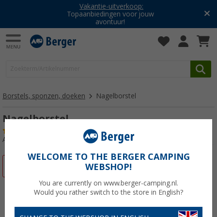
Vakantie-uitverkoop:
Topaanbiedingen voor jouw
avontuur!
Borstels, sponzen, doeken
Nagelborstel
Nagelborstel
(7)
Artikelnr: 222900
WELCOME TO THE BERGER CAMPING
-28%
WEBSHOP!
You are currently on www.berger-camping.nl.
Would you rather switch to the store in English?