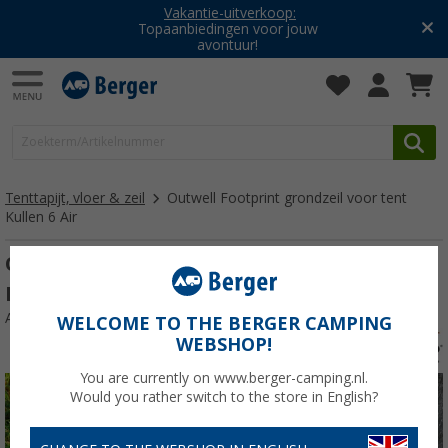
Vakantie-uitverkoop:
Topaanbiedingen voor jouw
avontuur!
Tenttapijt, vloer & zeil
Outwell Footprint grondzeil voor tent
Kullen 6 Air
Outwell Footprint grondzeil voor tent
Kullen 6 Air
Artikelnr: 426619
WELCOME TO THE BERGER CAMPING
WEBSHOP!
You are currently on www.berger-camping.nl.
Would you rather switch to the store in English?