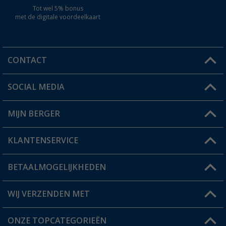
Tot wel 5% bonus
met de digitale voordeelkaart
CONTACT
SOCIAL MEDIA
Een vraag?
MIJN BERGER
Winkel vinden
KLANTENSERVICE
Mijn account
Status bestelling
BETAALMOGELIJKHEDEN
FAQ & Contact
Berger voordeelkaart
Verzendinformatie
WIJ VERZENDEN MET
Verlanglijstje
Retourneren
ONZE TOPCATEGORIEËN