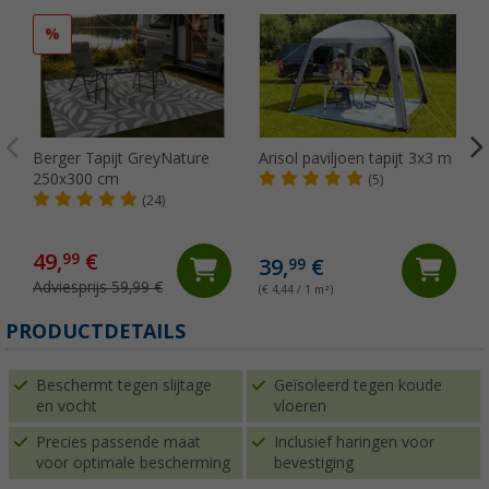
%
Berger Tapijt GreyNature
Arisol paviljoen tapijt 3x3 m
250x300 cm
(5)
(24)
49,
€
99
39,
€
99
Adviesprijs 59,99 €
(€ 4,44 / 1 m²)
PRODUCTDETAILS
Beschermt tegen slijtage
Geïsoleerd tegen koude
en vocht
vloeren
Precies passende maat
Inclusief haringen voor
voor optimale bescherming
bevestiging