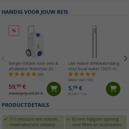
HANDIG VOOR JOUW REIS
%
Berger roltank voor vers &
Lilie Native drinkwaterslang
afvalwater Watertaxi 25
voor koud water 10x15 mm
liter
(per meter)
(96)
(Meer dan 100)
59,
€
99
5,
€
99
Adviesprijs 69,99 €
(€ 5,99 / 1 m)
PRODUCTDETAILS
11 l inhoud in een volume-
63 mm Nalgene opening
maximaliserend ontwerp
voor filters en accessoires