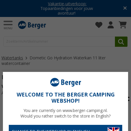
Vakantie-uitverkoop:
Topaanbiedingen voor jouw
avontuur!
Watertanks
Dometic Go Hydration Waterkan 11 liter
watercontainer
Dometic Go Hydration Waterkan 11 liter
waterreservoir Leisteen
Artikelnr: 371246
WELCOME TO THE BERGER CAMPING
WEBSHOP!
You are currently on www.berger-camping.nl.
Would you rather switch to the store in English?