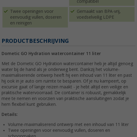
compatibel
Twee openingen voor
Gemaakt van BPA-vrij,
eenvoudig vullen, doseren
voedselveilig LDPE
en reinigen
PRODUCTBESCHRIJVING
Dometic GO Hydration watercontainer 11 liter
Met de Dometic GO Hydration watercontainer heb je altijd genoeg
water bij de hand als je onderweg bent. Dankzij het volume-
maximaliserende ontwerp heeft hij een inhoud van 11 liter en past
hij ook in je auto om ruimte te besparen. Of je nu kampeert, op
excursie gaat of lange reizen maakt - je hebt altijd een veilige en
praktische watervoorraad. De container is robuust, gemakkelijk
mee te nemen en voorzien van praktische aansluitingen zodat je
hem flexibel kunt gebruiken.
Details:
Volume-maximaliserend ontwerp met een inhoud van 11 liter
Twee openingen voor eenvoudig vullen, doseren en
schoonmaken