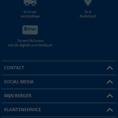
In 24 uur
3x in
verzendklaar
Nederland
Tot wel 5% bonus
met de digitale voordeelkaart
CONTACT
SOCIAL MEDIA
Een vraag?
MIJN BERGER
Winkel vinden
KLANTENSERVICE
Mijn account