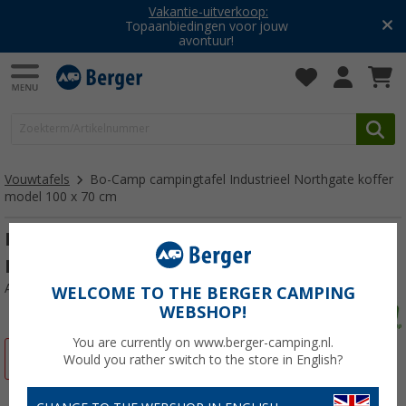
Vakantie-uitverkoop:
Topaanbiedingen voor jouw
avontuur!
Vouwtafels
Bo-Camp campingtafel Industrieel Northgate koffer
model 100 x 70 cm
Bo-Camp campingtafel Industrieel
Northgate koffer model 100 x 70 cm
Artikelnr: 856289
WELCOME TO THE BERGER CAMPING
WEBSHOP!
You are currently on www.berger-camping.nl.
-4%
Would you rather switch to the store in English?