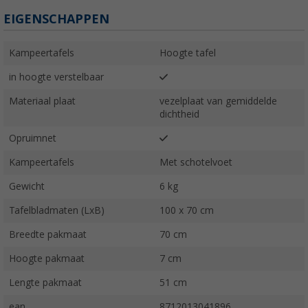
EIGENSCHAPPEN
Kampeertafels
Hoogte tafel
in hoogte verstelbaar
Materiaal plaat
vezelplaat van gemiddelde
dichtheid
Opruimnet
Kampeertafels
Met schotelvoet
Gewicht
6 kg
Tafelbladmaten (LxB)
100 x 70 cm
Breedte pakmaat
70 cm
Hoogte pakmaat
7 cm
Lengte pakmaat
51 cm
ean
8712013041896