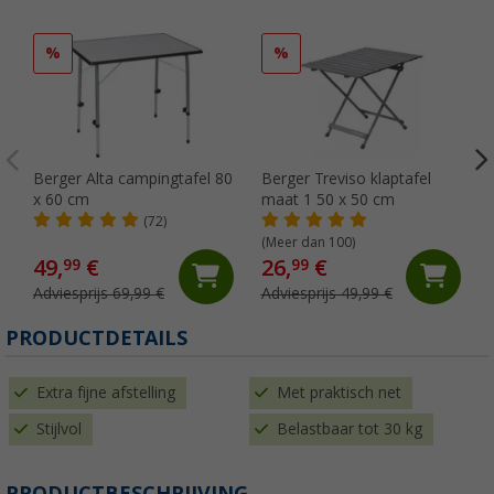
%
%
Berger Alta campingtafel 80
Berger Treviso klaptafel
x 60 cm
maat 1 50 x 50 cm
(72)
(Meer dan 100)
49,
€
26,
€
99
99
Adviesprijs 69,99 €
Adviesprijs 49,99 €
PRODUCTDETAILS
Extra fijne afstelling
Met praktisch net
Stijlvol
Belastbaar tot 30 kg
PRODUCTBESCHRIJVING