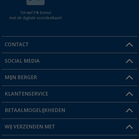
Tot wel 5% bonus
met de digitale voordeelkaart
CONTACT
SOCIAL MEDIA
Een vraag?
MIJN BERGER
Winkel vinden
KLANTENSERVICE
Mijn account
Status bestelling
BETAALMOGELIJKHEDEN
FAQ & Contact
Berger voordeelkaart
Verzendinformatie
WIJ VERZENDEN MET
Verlanglijstje
Retourneren