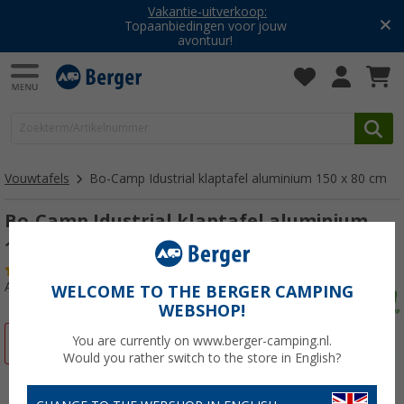
Vakantie-uitverkoop:
Topaanbiedingen voor jouw
avontuur!
Vouwtafels
Bo-Camp Idustrial klaptafel aluminium 150 x 80 cm
Bo-Camp Idustrial klaptafel aluminium
150 x 80 cm
(5)
Artikelnr: 738780
WELCOME TO THE BERGER CAMPING
WEBSHOP!
You are currently on www.berger-camping.nl.
-23%
Would you rather switch to the store in English?