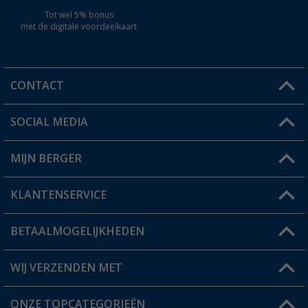
Tot wel 5% bonus
met de digitale voordeelkaart
CONTACT
SOCIAL MEDIA
Een vraag?
MIJN BERGER
Winkel vinden
KLANTENSERVICE
Mijn account
Status bestelling
BETAALMOGELIJKHEDEN
FAQ & Contact
Berger voordeelkaart
Verzendinformatie
WIJ VERZENDEN MET
Verlanglijstje
Retourneren
ONZE TOPCATEGORIEËN