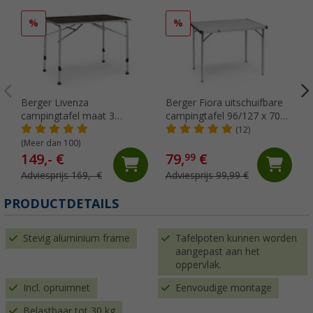
%
%
Berger Livenza
Berger Fiora uitschuifbare
campingtafel maat 3
campingtafel 96/127 x 70
donker 120 x 70 cm
cm
(12)
(Meer dan 100)
149,- €
79,
€
99
Adviesprijs 169,- €
Adviesprijs 99,99 €
PRODUCTDETAILS
Stevig aluminium frame
Tafelpoten kunnen worden
aangepast aan het
oppervlak.
Incl. opruimnet
Eenvoudige montage
Belastbaar tot 30 kg