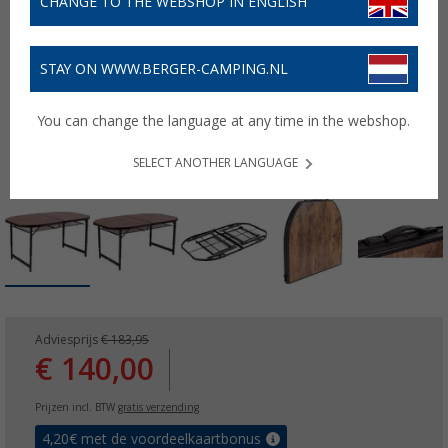
CHANGE TO THE WEBSHOP IN ENGLISH
STAY ON WWW.BERGER-CAMPING.NL
You can change the language at any time in the webshop.
SELECT ANOTHER LANGUAGE
Adviesprijs
€ 183,95
€ 140,00
Prijzen incl. BTW
gratis verzending
4,20
€ met de voordeelkaartbonus